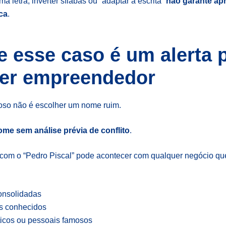
a letra, inverter sílabas ou “adaptar a escrita”
não garante a
ca
.
e esse caso é um alerta 
er empreendedor
goso não é escolher um nome ruim.
ome sem análise prévia de conflito
.
com o “Pedro Piscal” pode acontecer com qualquer negócio qu
onsolidadas
s conhecidos
ticos ou pessoais famosos