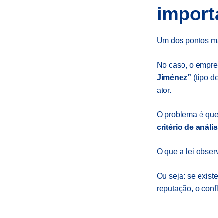
import
Um dos pontos ma
No caso, o empres
Jiménez”
(tipo d
ator.
O problema é que,
critério de análi
O que a lei obse
Ou seja: se exist
reputação, o conf