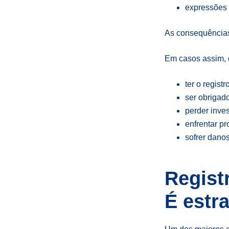
expressões
As consequências 
Em casos assim,
ter o regis
ser obrigad
perder inve
enfrentar p
sofrer dano
Regist
É estra