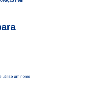
provação nem
para
e utilize um nome