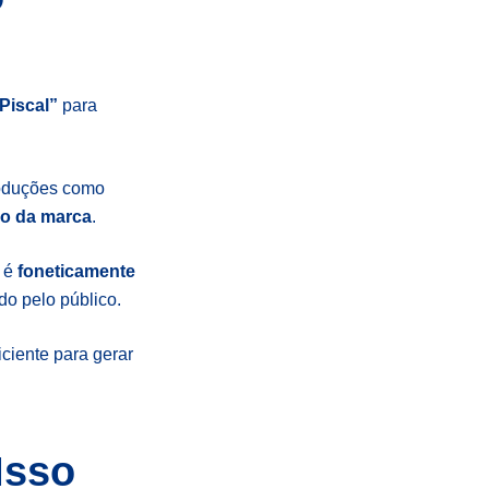
Piscal”
para
roduções como
ro da marca
.
” é
foneticamente
do pelo público.
ciente para gerar
Isso