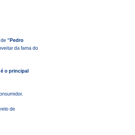
o de
“Pedro
oveitar da fama do
 o principal
consumidor.
reto de