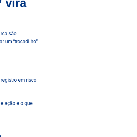
 vira
rca são
ar um “trocadilho”
registro em risco
 de ação e o que
o