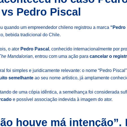
 vs Pedro Piscal
ou quando um empreendedor chileno registrou a marca
“Pedro 
o, bebida tradicional do Chile.
is, o ator
Pedro Pascal
, conhecido internacionalmente por p
The Mandalorian
, entrou com uma ação para
cancelar o regist
al foi simples e juridicamente relevante: o nome “Pedro Piscal
uito semelhante
ao seu nome artístico, já amplamente conheci
ando de uma cópia idêntica, a semelhança foi considerada sufi
rcado
e possível associação indevida à imagem do ator.
ão houve má intenção”. 