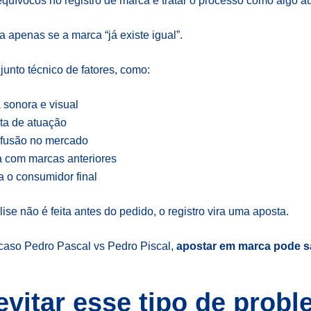
uívocos no registro de marca é tratar o processo como algo a
a apenas se a marca “já existe igual”.
junto técnico de fatores, como:
sonora e visual
eta de atuação
nfusão no mercado
a com marcas anteriores
a o consumidor final
se não é feita antes do pedido, o registro vira uma aposta.
caso Pedro Pascal vs Pedro Piscal,
apostar em marca pode sa
vitar esse tipo de prob