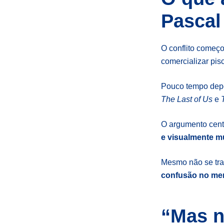
Pascal
O conflito começ
comercializar pisc
Pouco tempo depo
The Last of Us
e
O argumento centr
e visualmente m
Mesmo não se trat
confusão no me
“Mas n