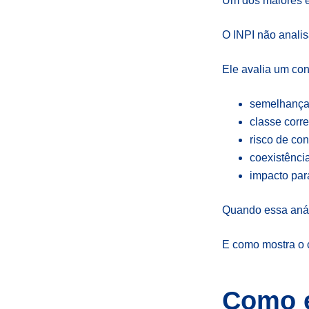
Um dos maiores eq
O INPI não analis
Ele avalia um con
semelhança 
classe corr
risco de co
coexistênci
impacto par
Quando essa análi
E como mostra o 
Como e