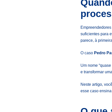
Quando
proces
Empreendedores 
suficientes para e
parece, à primeir
O caso
Pedro Pas
Um nome “quase ig
e transformar uma
Neste artigo, voc
esse caso ensina
O que 