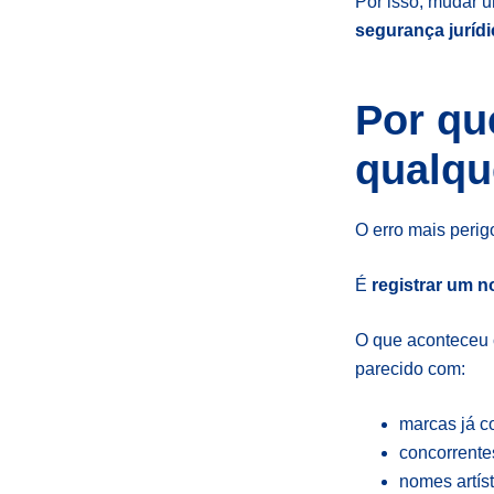
Por isso, mudar um
segurança jurídi
Por qu
qualqu
O erro mais peri
É
registrar um n
O que aconteceu 
parecido com:
marcas já c
concorrente
nomes artís