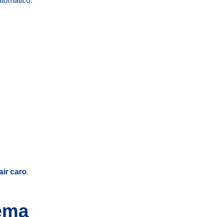
utomático.
ir caro
.
lema